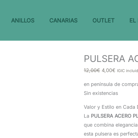
ANILLOS
CANARIAS
OUTLET
EL
PULSERA A
El
El
12,00
€
4,00
€
IGIC inclui
precio
precio
en península de compr
original
actual
Sin existencias
era:
es:
12,00€.
4,00€.
Valor y Estilo en Cada 
La
PULSERA ACERO P
que combina elegancia 
esta pulsera es perfec