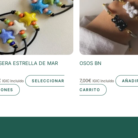
SERA ESTRELLA DE MAR
OSOS BN
€
7,00
€
SELECCIONAR
AÑADI
IGIC incluido
IGIC incluido
Este
IONES
CARRITO
producto
tiene
múltiples
variantes.
Las