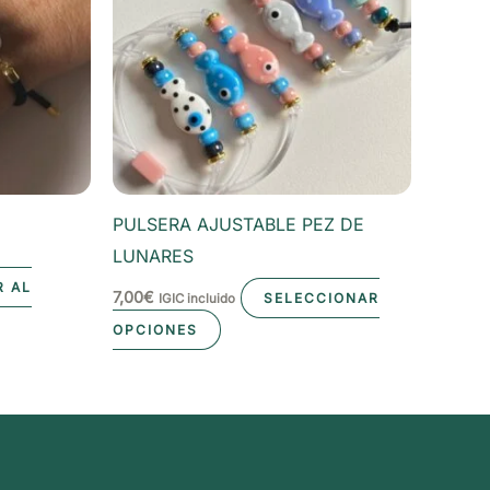
PULSERA AJUSTABLE PEZ DE
LUNARES
R AL
7,00
€
SELECCIONAR
IGIC incluido
Este
OPCIONES
producto
tiene
múltiples
variantes.
Las