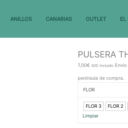
ANILLOS
CANARIAS
OUTLET
EL
PULSERA T
7,00
€
Envío
IGIC incluido
península de compra.
FLOR
FLOR 3
FLOR 2
Limpiar