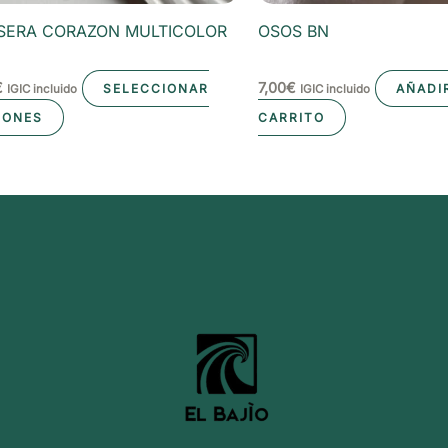
SERA CORAZON MULTICOLOR
OSOS BN
€
7,00
€
SELECCIONAR
AÑADI
IGIC incluido
IGIC incluido
Este
IONES
CARRITO
producto
tiene
múltiples
variantes.
Las
opciones
se
pueden
elegir
en
la