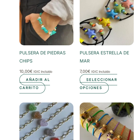
PULSERA DE PIEDRAS
PULSERA ESTRELLA DE
CHIPS
MAR
10,00
€
7,00
€
IGIC incluido
IGIC incluido
AÑADIR AL
SELECCIONAR
Este
CARRITO
OPCIONES
producto
tiene
múltiples
variantes.
Las
opciones