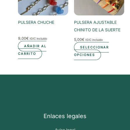
se
pueden
elegir
PULSERA CHUCHE
PULSERA AJUSTABLE
en
CHINITO DE LA SUERTE
la
9,00
€
IGIC incluido
5,00
€
IGIC incluido
página
AÑADIR AL
SELECCIONAR
de
CARRITO
Este
OPCIONES
producto
producto
tiene
múltiples
variantes.
Las
opciones
se
pueden
Enlaces legales
elegir
en
Aviso legal