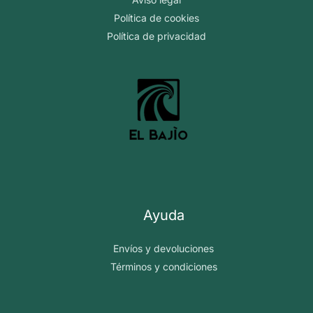
la
Política de cookies
página
Política de privacidad
de
producto
Ayuda
Envíos y devoluciones
Términos y condiciones