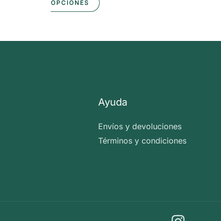
Este
OPCIONES
producto
tiene
múltiples
variantes.
Las
opciones
Ayuda
se
pueden
Envíos y devoluciones
elegir
Términos y condiciones
en
la
página
de
producto