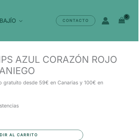
AZUL
CORAZÓN
 BAJÍO
CONTACTO
ROJO
LATIDO
VERANIEGO
cantidad
IPS AZUL CORAZÓN ROJO
RANIEGO
o gratuito desde 59€ en Canarias y 100€ en
stencias
DIR AL CARRITO