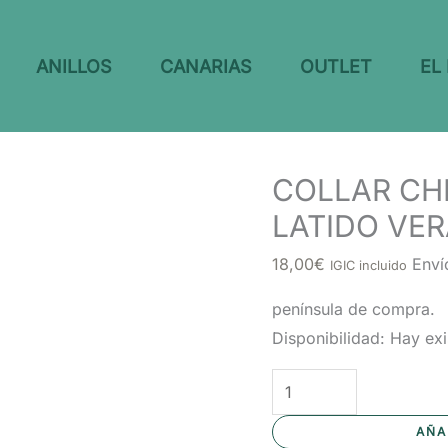
ANILLOS
CANARIAS
OUTLET
EL
COLLAR CH
LATIDO VE
18,00
€
Enví
IGIC incluido
península de compra.
Disponibilidad:
Hay exi
COLLAR
CHIPS
AÑA
AZUL