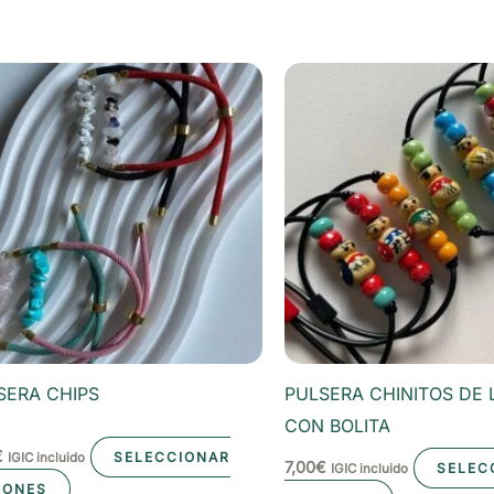
SERA CHIPS
PULSERA CHINITOS DE 
CON BOLITA
€
SELECCIONAR
IGIC incluido
7,00
€
SELEC
IGIC incluido
Este
IONES