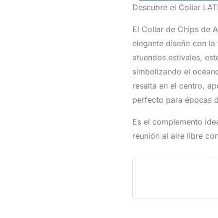
Descubre el Collar L
CORAZÓN
ROJO
El Collar de Chips de 
LATIDO
elegante diseño con la
VERANIEGO
atuendos estivales, est
cantidad
simbolizando el océano
resalta en el centro, a
perfecto para épocas d
Es el complemento ideal
reunión al aire libre c