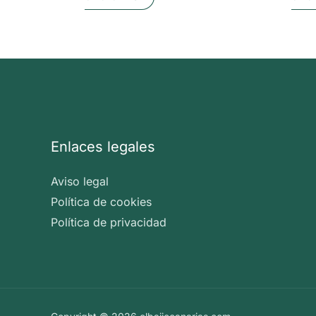
producto
tiene
múltiples
variantes.
Las
opciones
se
Enlaces legales
pueden
elegir
Aviso legal
en
Política de cookies
la
Política de privacidad
página
de
producto