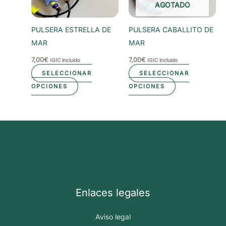
AGOTADO
pueden
elegir
PULSERA ESTRELLA DE
PULSERA CABALLITO DE
en
MAR
MAR
la
7,00
€
7,00
€
IGIC incluido
IGIC incluido
página
SELECCIONAR
SELECCIONAR
de
Este
Este
OPCIONES
OPCIONES
producto
producto
producto
tiene
tiene
múltiples
múltiples
variantes.
variantes.
Las
Las
opciones
opciones
se
se
pueden
pueden
Enlaces legales
elegir
elegir
en
en
Aviso legal