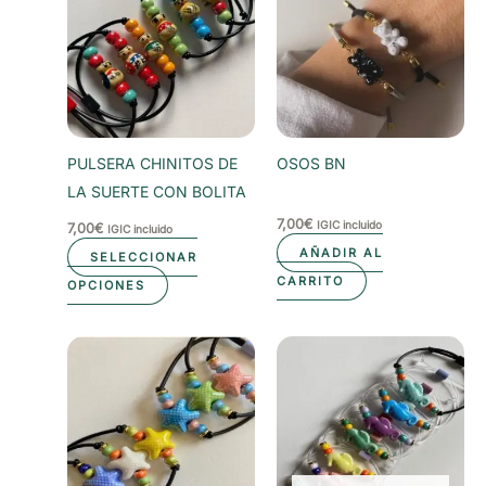
PULSERA CHINITOS DE
OSOS BN
LA SUERTE CON BOLITA
7,00
€
IGIC incluido
7,00
€
IGIC incluido
AÑADIR AL
SELECCIONAR
Este
CARRITO
OPCIONES
producto
tiene
múltiples
variantes.
Las
opciones
se