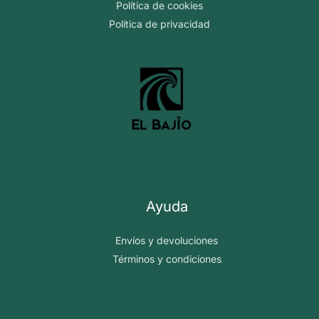
la
la
Política de cookies
página
página
Política de privacidad
de
de
producto
producto
Ayuda
Envíos y devoluciones
Términos y condiciones