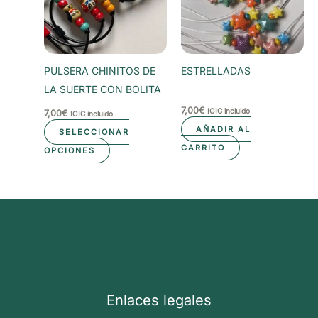
opciones
se
pueden
elegir
PULSERA CHINITOS DE
ESTRELLADAS
en
LA SUERTE CON BOLITA
la
7,00
€
IGIC incluido
7,00
€
IGIC incluido
página
AÑADIR AL
SELECCIONAR
de
Este
CARRITO
OPCIONES
producto
producto
tiene
múltiples
variantes.
Las
opciones
se
pueden
Enlaces legales
elegir