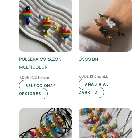
PULSERA CORAZON
OSOS BN
MULTICOLOR
7,00
€
IGIC incluido
7,00
€
IGIC incluido
AÑADIR AL
SELECCIONAR
Este
CARRITO
OPCIONES
producto
tiene
múltiples
variantes.
Las