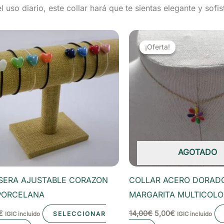
 uso diario, este collar hará que te sientas elegante y sofi
¡Oferta!
¡Oferta!
AGOTADO
SERA AJUSTABLE CORAZON
COLLAR ACERO DORAD
PORCELANA
MARGARITA MULTICOLO
El
El
€
14,00
€
5,00
€
SELECCIONAR
IGIC incluido
IGIC incluido
precio
precio