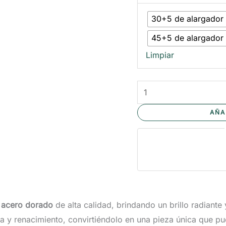
30+5 de alargador
45+5 de alargador
Limpiar
COLLAR
FLOR
AÑA
DE
LOTO
cantidad
n
acero dorado
de alta calidad, brindando un brillo radiante 
a y renacimiento, convirtiéndolo en una pieza única que p