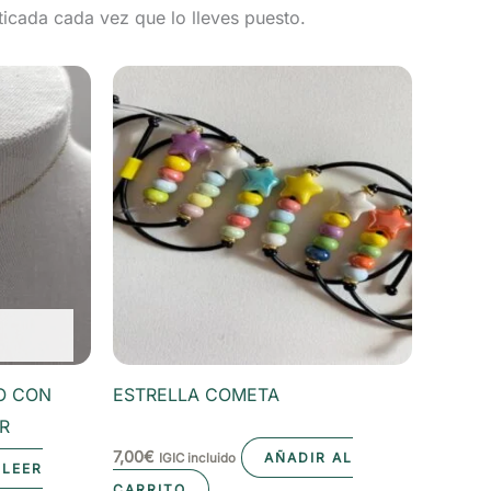
sticada cada vez que lo lleves puesto.
O CON
ESTRELLA COMETA
R
7,00
€
AÑADIR AL
IGIC incluido
LEER
CARRITO