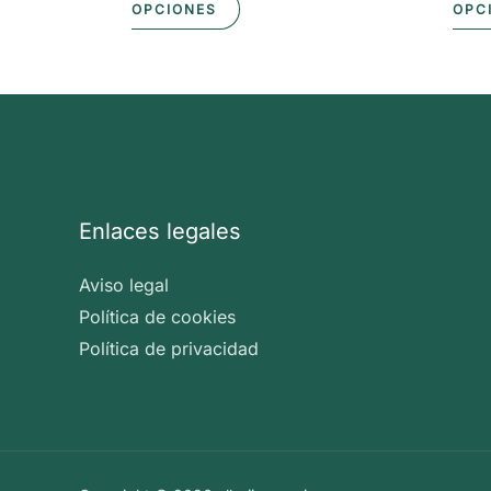
Este
OPCIONES
OPC
producto
tiene
múltiples
variantes.
Las
opciones
Enlaces legales
se
pueden
Aviso legal
elegir
Política de cookies
en
Política de privacidad
la
página
de
producto