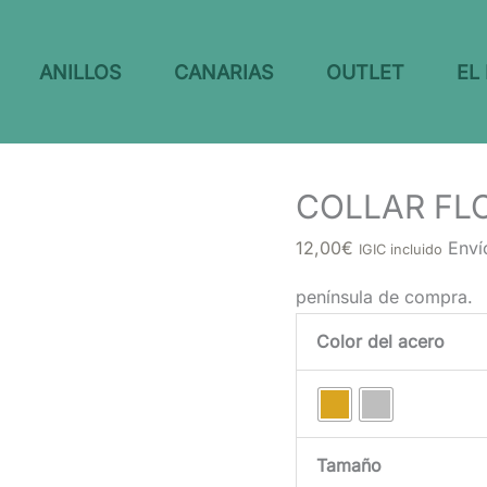
ANILLOS
CANARIAS
OUTLET
EL
COLLAR FL
12,00
€
Enví
IGIC incluido
península de compra.
Color del acero
Tamaño