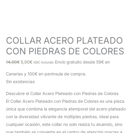
COLLAR ACERO PLATEADO
CON PIEDRAS DE COLORES
El
El
14,00
€
5,00
€
Envío gratuito desde 59€ en
IGIC incluido
precio
precio
Canarias y 100€ en península de compra.
original
actual
Sin existencias
era:
es:
14,00€.
5,00€.
Descubre el Collar Acero Plateado con Piedras de Colores
El Collar Acero Plateado con Piedras de Colores es una pieza
única que combina la elegancia atemporal del acero plateado
con la diversidad vibrante de múltiples piedras. Ideal para
cualquier ocasión, este collar no solo realza tu atuendo, sino
que también se convierte en el centro de atención gracias a