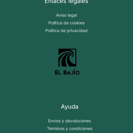
Enlaces legales
elegir
en
Aviso legal
la
Política de cookies
página
Política de privacidad
de
producto
Ayuda
Envíos y devoluciones
Términos y condiciones