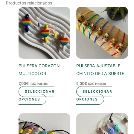
Productos relacionados
PULSERA CORAZON
PULSERA AJUSTABLE
MULTICOLOR
CHINITO DE LA SUERTE
7,00
€
5,00
€
IGIC incluido
IGIC incluido
SELECCIONAR
SELECCIONAR
Este
Este
OPCIONES
OPCIONES
producto
producto
tiene
tiene
múltiples
múltiples
variantes.
variantes.