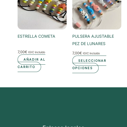
Las
Las
opciones
opciones
se
se
pueden
pueden
elegir
elegir
ESTRELLA COMETA
PULSERA AJUSTABLE
en
en
PEZ DE LUNARES
la
la
7,00
€
IGIC incluido
7,00
€
IGIC incluido
página
página
AÑADIR AL
SELECCIONAR
de
de
CARRITO
Este
OPCIONES
producto
producto
producto
tiene
múltiples
variantes.
Las
opciones
se
pueden